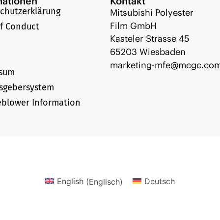
mationen
Kontakt
chutzerklärung
Mitsubishi Polyester
Film GmbH
f Conduct
Kasteler Strasse 45
65203 Wiesbaden
marketing-mfe@mcgc.co
ssum
sgebersystem
eblower Information
English
(
Englisch
)
Deutsch