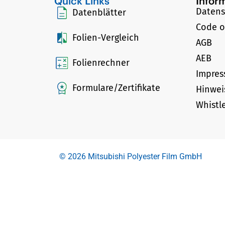
Quick Links
Infor
Datens
Datenblätter
Code o
Folien-Vergleich
AGB
AEB
Folienrechner
Impre
Formulare/Zertifikate
Hinwei
Whistl
© 2026 Mitsubishi Polyester Film GmbH